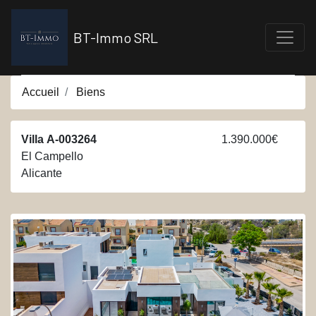
Aller
au
BT-Immo SRL
contenu
principal
Accueil
Biens
Villa
A-003264
1.390.000€
El Campello
Alicante