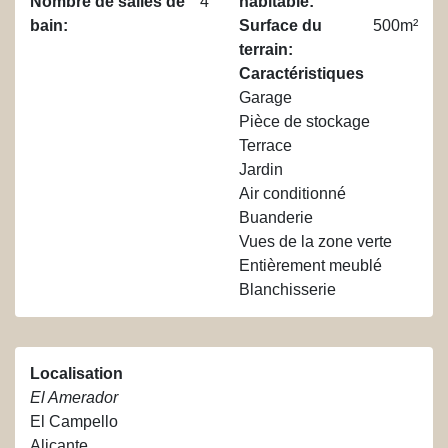
Nombre de salles de
4
habitable
:
bain
:
Surface du
500m²
terrain
:
Caractéristiques
Garage
Pièce de stockage
Terrace
Jardin
Air conditionné
Buanderie
Vues de la zone verte
Entièrement meublé
Blanchisserie
Localisation
El Amerador
El Campello
Alicante