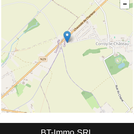
−
BT-Immo SRL